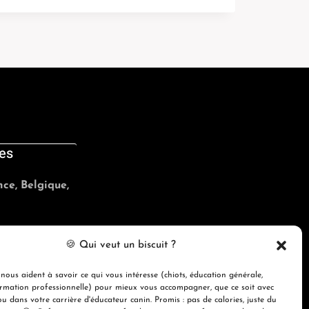
es
ce, Belgique,
ncanine.ca
🍪 Qui veut un biscuit ?
nous aident à savoir ce qui vous intéresse (chiots, éducation générale,
formation professionnelle) pour mieux vous accompagner, que ce soit avec
ou dans votre carrière d'éducateur canin. Promis : pas de calories, juste du