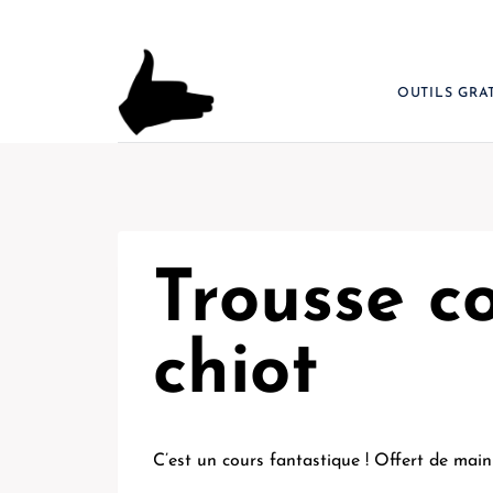
Aller
au
contenu
OUTILS GRA
Trousse c
chiot
C’est un cours fantastique ! Offert de main 