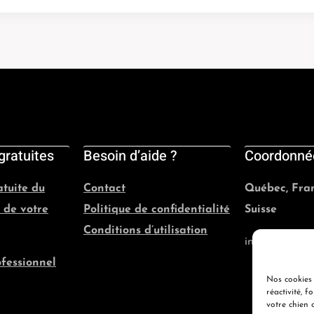
gratuites
Besoin d’aide ?
Coordonné
atuite du
Contact
Québec, Fran
 de votre
Politique de confidentialité
Suisse
Conditions d’utilisation
info@evolutio
ofessionnel
Nos cookies 
réactivité, 
votre chien 