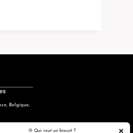
es
ce, Belgique,
ncanine.ca
🍪 Qui veut un biscuit ?