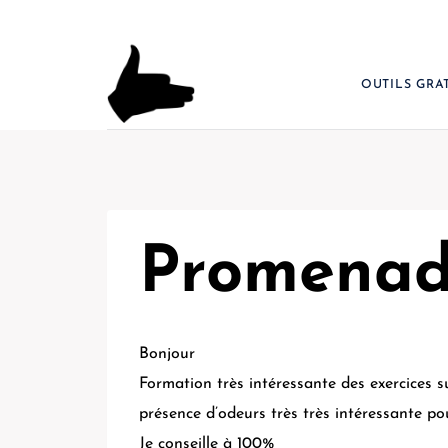
Aller
au
contenu
OUTILS GRA
Promenade
Bonjour
Formation très intéressante des exercices 
présence d’odeurs très très intéressante p
Je conseille à 100%