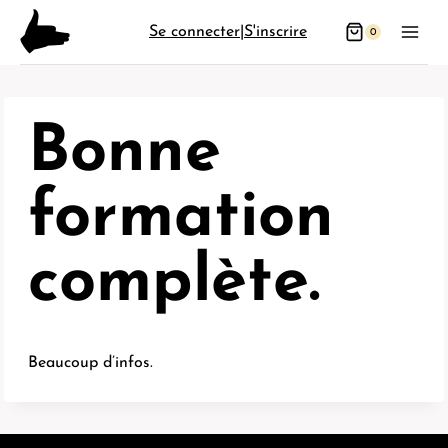
Aller
Se connecter
|
S'inscrire
0
au
contenu
Bonne
formation
complète.
Beaucoup d’infos.