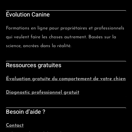
n’effectuerons pas de remboursement:
Évolution Canine
Si vous avez visionné plus de 2 semaines de
cours
Formations en ligne pour propriétaires et professionnels
Si vous avez débuté votre cours depuis plus de
qui veulent faire les choses autrement. Basées sur la
14 jours
science, ancrées dans la réalité.
Si vous avez contrevenu à nos conditions
générales d’utilisation
Ressources gratuites
CONDITIONS GÉNÉRALES
Évaluation gratuite du comportement de votre chien
D’UTILISATION DE NOTRE
Diagnostic professionnel gratuit
PLATEFORME DE COURS EN
Besoin d’aide ?
LIGNE:
Respect des droits d’auteurs:
Contact