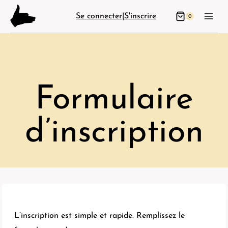
Aller
Se connecter
|
S'inscrire
0
au
contenu
Formulaire
d’inscription
L’inscription est simple et rapide. Remplissez le