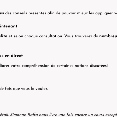
es
des conseils présentés afin de pouvoir mieux les appliquer 
aintenant
lité
et selon chaque consultation. Vous trouverez de
nombreu
es en direct
liorer votre compréhension de certaines notions discutées!
e fois que vous le voulez.
détail, Simonne Raffa nous livre une
fois encore un cours except