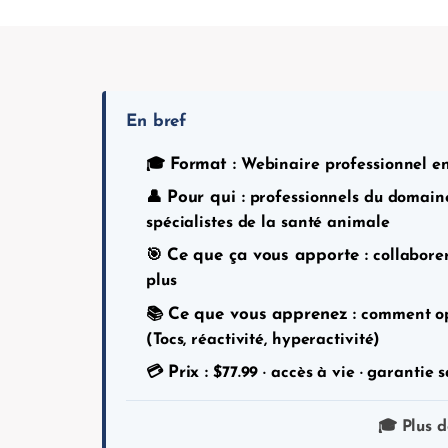
En bref
Format :
🎓
Webinaire professionnel en l
Pour qui :
👤
professionnels du domaine
spécialistes de la santé animale
Ce que ça vous apporte :
🎯
collaborer
plus
Ce que vous apprenez :
📚
comment opti
(Tocs, réactivité, hyperactivité)
Prix :
💳
$
77.99
· accès à vie · garantie s
🎓 Plus 