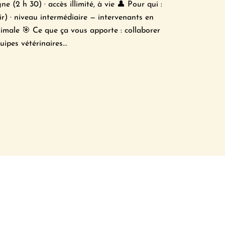
 (2 h 30) · accès illimité, à vie 👤 Pour qui :
) · niveau intermédiaire — intervenants en
imale 🎯 Ce que ça vous apporte : collaborer
ipes vétérinaires...