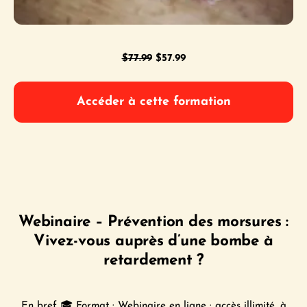
Le
Le
$
77.99
$
57.99
prix
prix
initial
actuel
Accéder à cette formation
était :
est :
$77.99.
$57.99.
Webinaire – Prévention des morsures :
Vivez-vous auprès d’une bombe à
retardement ?
En bref 🎓 Format : Webinaire en ligne · accès illimité, à