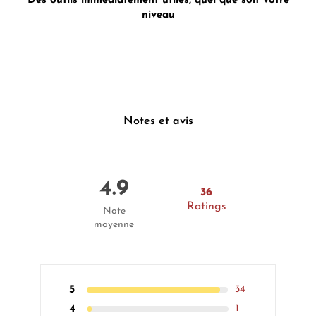
Des outils immédiatement utiles, quel que soit votre
niveau
Notes et avis
4.9
36
Ratings
Note
moyenne
5
34
4
1