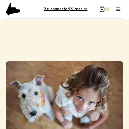
Aller
Se connecter
|
S'inscrire
0
au
contenu