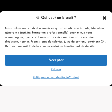
Coordonnées
🍪 Qui veut un biscuit ?
Québec, France, Belgique, Suisse
Nos cookies nous aident à savoir ce qui vous intéresse (chiots, éducation
générale, réactivité, formation professionnelle) pour mieux vous
info@evolutioncanine.ca
accompagner, que ce soit avec votre chien ou dans votre carrière
d'éducateur canin. Promis : pas de calories, juste du contenu pertinent 😎 .
Refuser pourrait toutefois limiter certaines fonctionnalités du site.
Accepter
© 2026 ÉVOLUTION CANINE ACADÉMIE
Refuser
Politique de confidentialité
Contact
Ce que nos étudiants en disent