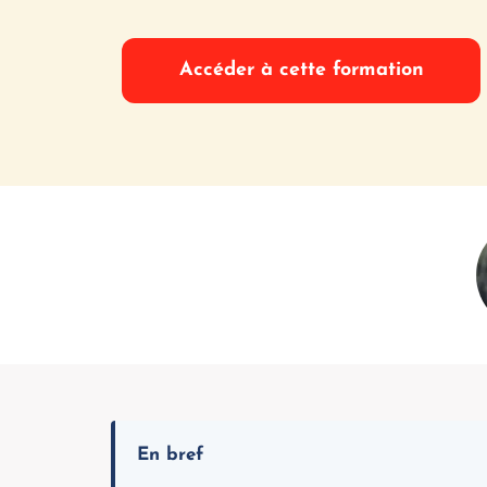
prix
prix
Accéder à cette formation
initial
actuel
était :
est :
$117.99.
$77.99.
En bref