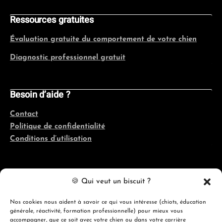
Ressources gratuites
Évaluation gratuite du comportement de votre chien
Diagnostic professionnel gratuit
Besoin d’aide ?
Contact
Politique de confidentialité
Conditions d’utilisation
Coordonnées
🍪 Qui veut un biscuit ?
Québec, France, Belgique, Suisse
Nos cookies nous aident à savoir ce qui vous intéresse (chiots, éducation
générale, réactivité, formation professionnelle) pour mieux vous
info@evolutioncanine.ca
accompagner, que ce soit avec votre chien ou dans votre carrière