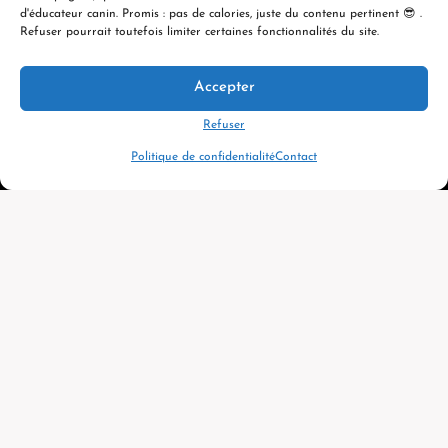
d'éducateur canin. Promis : pas de calories, juste du contenu pertinent 😎 .
Refuser pourrait toutefois limiter certaines fonctionnalités du site.
Accepter
© 2026 ÉVOLUTION CANINE ACADÉMIE
Refuser
Politique de confidentialité
Contact
Ce que nos étudiants en disent
Plus de 2 000 avis vérifiés sur l’ensemble de nos
formations
Elsa Gonthier
Annie
Formation intensive : Les principes fondamentaux de l'éducation & de la modification comportementale