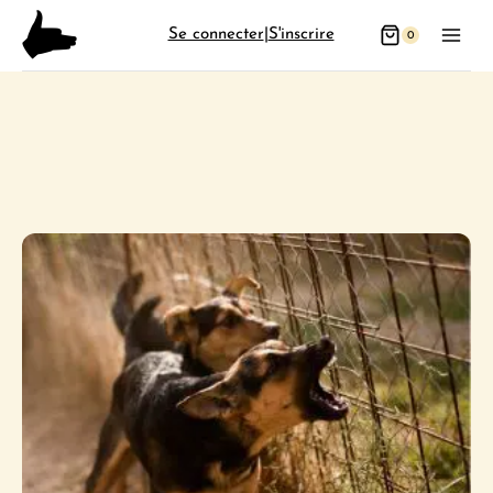
Aller
Se connecter
|
S'inscrire
0
au
contenu