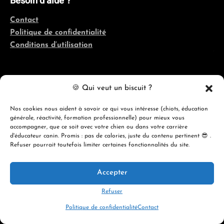
Besoin d’aide ?
Contact
Politique de confidentialité
Conditions d’utilisation
Coordonnées
🍪 Qui veut un biscuit ?
Québec, France, Belgique, Suisse
Nos cookies nous aident à savoir ce qui vous intéresse (chiots, éducation
générale, réactivité, formation professionnelle) pour mieux vous
info@evolutioncanine.ca
accompagner, que ce soit avec votre chien ou dans votre carrière
d'éducateur canin. Promis : pas de calories, juste du contenu pertinent 😎 .
Refuser pourrait toutefois limiter certaines fonctionnalités du site.
Accepter
© 2026 ÉVOLUTION CANINE ACADÉMIE
Refuser
Politique de confidentialité
Contact