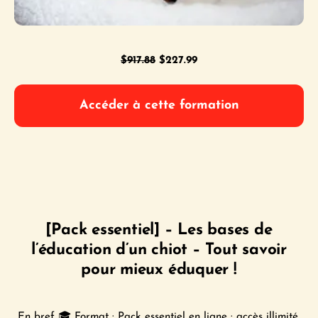
Le
Le
$
917.88
$
227.99
prix
prix
initial
actuel
Accéder à cette formation
était :
est :
$917.88.
$227.99.
[Pack essentiel] – Les bases de
l’éducation d’un chiot – Tout savoir
pour mieux éduquer !
En bref 🎓 Format : Pack essentiel en ligne · accès illimité,