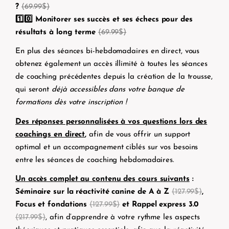
?
(69.99$)
1️⃣0️⃣ Monitorer ses succès et ses échecs pour des
résultats à long terme
(69.99$)
En plus des séances bi-hebdomadaires en direct, vous
obtenez également un accès illimité à toutes les séances
de coaching précédentes depuis la création de la trousse,
qui seront
déjà accessibles dans votre banque de
formations dès votre inscription !
Des réponses personnalisées à vos questions lors des
coachings en direct
,
afin de vous offrir un support
optimal et un accompagnement
ciblés sur vos besoins
entre les séances de coaching hebdomadaires.
Un accès complet au contenu des cours suivants
:
Séminaire sur la réactivité canine de A à Z
(127.99$)
,
Focus et fondations
(127.99$)
et
Rappel express 3.0
(217.99$)
, afin d’apprendre à votre rythme les aspects