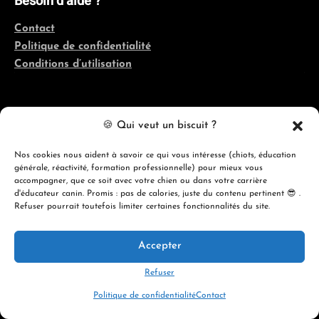
Besoin d’aide ?
Contact
Politique de confidentialité
Conditions d’utilisation
Coordonnées
🍪 Qui veut un biscuit ?
Québec, France, Belgique, Suisse
Nos cookies nous aident à savoir ce qui vous intéresse (chiots, éducation
générale, réactivité, formation professionnelle) pour mieux vous
info@evolutioncanine.ca
accompagner, que ce soit avec votre chien ou dans votre carrière
d'éducateur canin. Promis : pas de calories, juste du contenu pertinent 😎 .
Refuser pourrait toutefois limiter certaines fonctionnalités du site.
Accepter
© 2026 ÉVOLUTION CANINE ACADÉMIE
Refuser
Politique de confidentialité
Contact