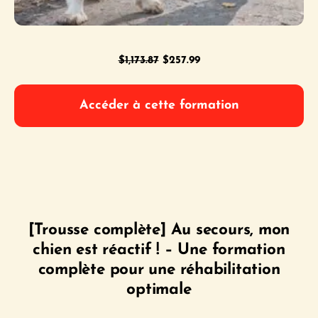
Le
Le
$
1,173.87
$
257.99
prix
prix
initial
actuel
Accéder à cette formation
était :
est :
$1,173.87.
$257.99.
[Trousse complète] Au secours, mon
chien est réactif ! – Une formation
complète pour une réhabilitation
optimale