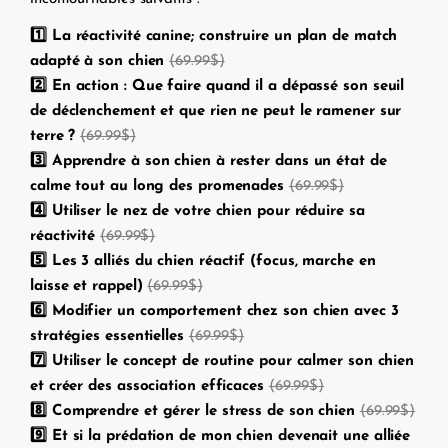
1️⃣ La réactivité canine; construire un plan de match
adapté à son chien
(69.99$)
2️⃣ En action : Que faire quand il a dépassé son seuil
de déclenchement et que rien ne peut le ramener sur
terre ?
(69.99$)
3️⃣ Apprendre à son chien à rester dans un état de
calme tout au long des promenades
(69.99$)
4️⃣ Utiliser le nez de votre chien pour réduire sa
réactivité
(69.99$)
5️⃣ Les 3 alliés du chien réactif (focus, marche en
laisse et rappel)
(69.99$)
6️⃣ Modifier un comportement chez son chien avec 3
stratégies essentielles
(69.99$)
7️⃣ Utiliser le concept de routine pour calmer son chien
et créer des association efficaces
(69.99$)
8️⃣ Comprendre et gérer le stress de son chien
(69.99$)
9️⃣ Et si la prédation de mon chien devenait une alliée