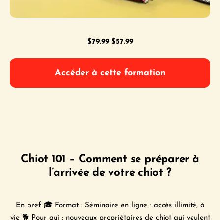
Le
Le
$
79.99
$
57.99
prix
prix
initial
actuel
Accéder à cette formation
était :
est :
$79.99.
$57.99.
Chiot 101 – Comment se préparer à
l’arrivée de votre chiot ?
En bref 🎓 Format : Séminaire en ligne · accès illimité, à
vie 🐕 Pour qui : nouveaux propriétaires de chiot qui veulent