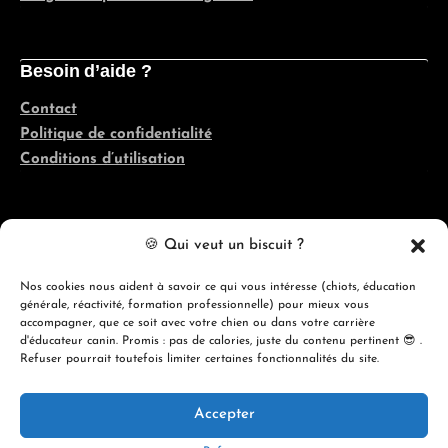
Besoin d’aide ?
Contact
Politique de confidentialité
Conditions d’utilisation
Coordonnées
🍪 Qui veut un biscuit ?
Québec, France, Belgique, Suisse
Nos cookies nous aident à savoir ce qui vous intéresse (chiots, éducation
générale, réactivité, formation professionnelle) pour mieux vous
info@evolutioncanine.ca
accompagner, que ce soit avec votre chien ou dans votre carrière
d'éducateur canin. Promis : pas de calories, juste du contenu pertinent 😎 .
Refuser pourrait toutefois limiter certaines fonctionnalités du site.
Accepter
© 2026 ÉVOLUTION CANINE ACADÉMIE