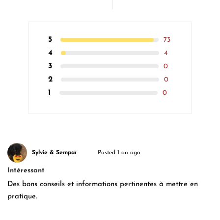
5
73
4
4
3
0
2
0
1
0
Sylvie & Sempaï
Posted 1 an ago
Intéressant
Des bons conseils et informations pertinentes à mettre en
pratique.