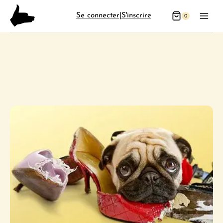
Aller
Se connecter
|
S'inscrire
0
au
contenu