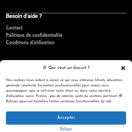
Besoin d’aide ?
Contact
Politique de confidentialité
Conditions d’utilisation
Coordonnées
🍪 Qui veut un biscuit ?
Québec, France, Belgique, Suisse
Nos cookies nous aident à savoir ce qui vous intéresse (chiots, éducation
générale, réactivité, formation professionnelle) pour mieux vous
info@evolutioncanine.ca
accompagner, que ce soit avec votre chien ou dans votre carrière
d'éducateur canin. Promis : pas de calories, juste du contenu pertinent 😎 .
Refuser pourrait toutefois limiter certaines fonctionnalités du site.
Accepter
© 2026 ÉVOLUTION CANINE ACADÉMIE
Refuser