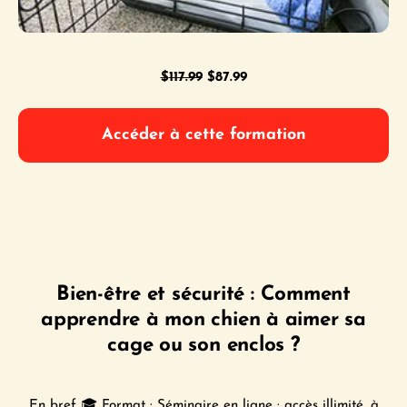
Le
Le
$
117.99
$
87.99
prix
prix
initial
actuel
Accéder à cette formation
était :
est :
$117.99.
$87.99.
Bien-être et sécurité : Comment
apprendre à mon chien à aimer sa
cage ou son enclos ?
En bref 🎓 Format : Séminaire en ligne · accès illimité, à