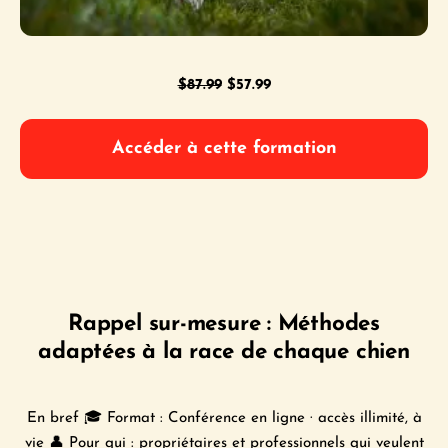
Le
Le
$
87.99
$
57.99
prix
prix
initial
actuel
Accéder à cette formation
était :
est :
$87.99.
$57.99.
Rappel sur-mesure : Méthodes
adaptées à la race de chaque chien
En bref 🎓 Format : Conférence en ligne · accès illimité, à
vie 👤 Pour qui : propriétaires et professionnels qui veulent