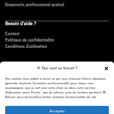
Diagnostic professionnel gratuit
Besoin d’aide ?
Contact
Politique de confidentialité
Conditions d’utilisation
Coordonnées
🍪 Qui veut un biscuit ?
Québec, France, Belgique, Suisse
Nos cookies nous aident à savoir ce qui vous intéresse (chiots, éducation
générale, réactivité, formation professionnelle) pour mieux vous
info@evolutioncanine.ca
accompagner, que ce soit avec votre chien ou dans votre carrière
d'éducateur canin. Promis : pas de calories, juste du contenu pertinent 😎 .
Refuser pourrait toutefois limiter certaines fonctionnalités du site.
Accepter