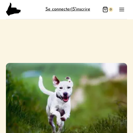
Aller
Se connecter
|
S'inscrire
0
au
contenu