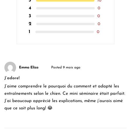
5
10
4
0
3
0
2
0
1
0
Emma Eliza
Posted 9 mois ago
J’adore!
J’aime comprendre le pourquoi du comment et adapté les
entraînements selon le chien. Ce mini séminaire était parfait.
J’ai beaucoup apprécié les explications, même j’aurais aimé
que ce soit plus long! 😂