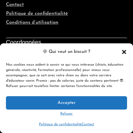
Contact
Politique de confidentialité
Conditions d’utilisation
Coordonnées
🍪 Qui veut un biscuit ?
Québec, France, Belgique, Suisse
Nos cookies nous aident à savoir ce qui vous intéresse (chiots, éducation
info@evolutioncanine.ca
générale, réactivité, formation professionnelle) pour mieux vous
accompagner, que ce soit avec votre chien ou dans votre carrière
d'éducateur canin. Promis : pas de calories, juste du contenu pertinent 😎 .
Refuser pourrait toutefois limiter certaines fonctionnalités du site.
Accepter
© 2026 ÉVOLUTION CANINE ACADÉMIE
Refuser
Politique de confidentialité
Contact