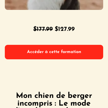
Le
Le
$
177.99
$
127.99
prix
prix
initial
actuel
Accéder à cette formation
était :
est :
$177.99.
$127.99.
Mon chien de berger
incompris : Le mode