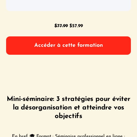
Le
Le
$
77.99
$
57.99
prix
prix
initial
actuel
Accéder à cette formation
était :
est :
$77.99.
$57.99.
Mini-séminaire: 3 stratégies pour éviter
la désorganisation et atteindre vos
objectifs
En bref 🎓 Format : Séminaire professionnel en ligne ·