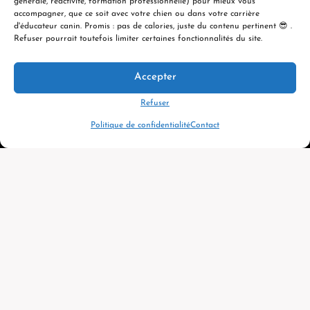
générale, réactivité, formation professionnelle) pour mieux vous
info@evolutioncanine.ca
accompagner, que ce soit avec votre chien ou dans votre carrière
d'éducateur canin. Promis : pas de calories, juste du contenu pertinent 😎 .
Refuser pourrait toutefois limiter certaines fonctionnalités du site.
Accepter
© 2026 ÉVOLUTION CANINE ACADÉMIE
Refuser
Politique de confidentialité
Contact
Ce que nos étudiants en disent
Plus de 2 000 avis vérifiés sur l’ensemble de nos
formations
Elsa Gonthier
Annie
Formation intensive : Les principes fondamentaux de l'éducation & de la modification comportementale