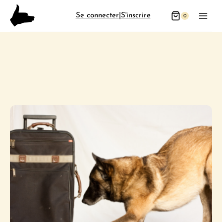
Aller
Se connecter
|
S'inscrire
0
au
contenu