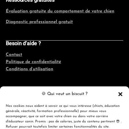
Ressources gratuites
Évaluation gratuite du comportement de votre chien
Diagnostic professionnel gratuit
Besoin d’aide ?
Contact
Politique de confidentialité
Conditions d’utilisation
Coordonnées
🍪 Qui veut un biscuit ?
Québec, France, Belgique, Suisse
Nos cookies nous aident à savoir ce qui vous intéresse (chiots, éducation
générale, réactivité, formation professionnelle) pour mieux vous
info@evolutioncanine.ca
accompagner, que ce soit avec votre chien ou dans votre carrière
d'éducateur canin. Promis : pas de calories, juste du contenu pertinent 😎 .
Refuser pourrait toutefois limiter certaines fonctionnalités du site.