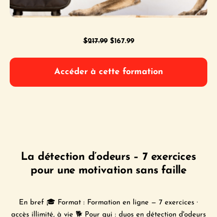
Le
Le
$
217.99
$
167.99
prix
prix
initial
actuel
Accéder à cette formation
était :
est :
$217.99.
$167.99.
La détection d’odeurs – 7 exercices
pour une motivation sans faille
En bref 🎓 Format : Formation en ligne — 7 exercices ·
accès illimité, à vie 🐕 Pour qui : duos en détection d'odeurs