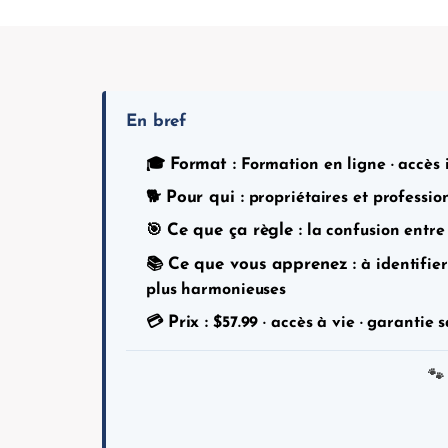
En bref
Format :
🎓
Formation en ligne · accès i
Pour qui :
🐕
propriétaires et profession
Ce que ça règle :
🎯
la confusion entre 
Ce que vous apprenez :
📚
à identifie
plus harmonieuses
Prix :
💳
$
57.99
· accès à vie · garantie s
🐾