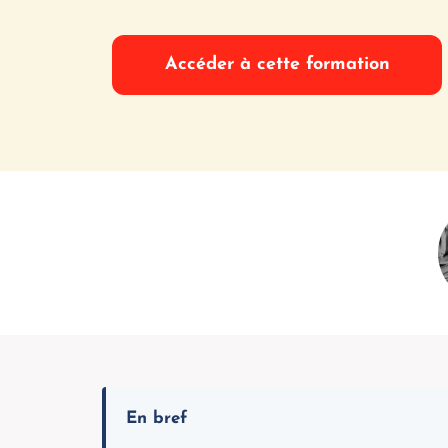
prix
prix
Accéder à cette formation
initial
actuel
était :
est :
$187.99.
$147.99.
En bref