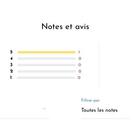
Notes et avis
5
1
4
0
3
0
2
0
1
0
Filtrer par