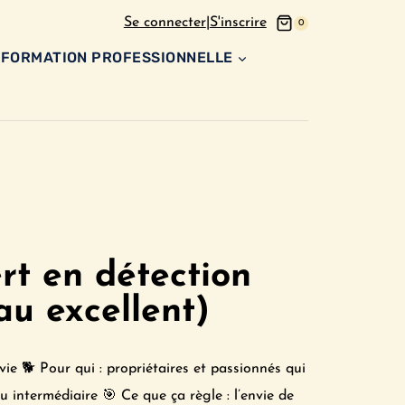
Se connecter
|
S'inscrire
0
FORMATION PROFESSIONNELLE
rt en détection
au excellent)
 vie 🐕 Pour qui : propriétaires et passionnés qui
au intermédiaire 🎯 Ce que ça règle : l’envie de