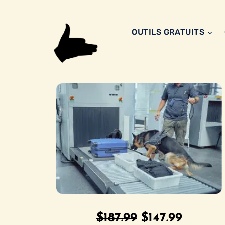
Aller
au
OUTILS GRATUITS
contenu
Le
Le
$
187.99
$
147.99