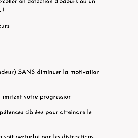
celler en détection d’odeurs ou un
 !
eurs.
s odeur) SANS diminuer la motivation
i limitent votre progression
pétences ciblées pour atteindre le
 soit perturbé par les distractions