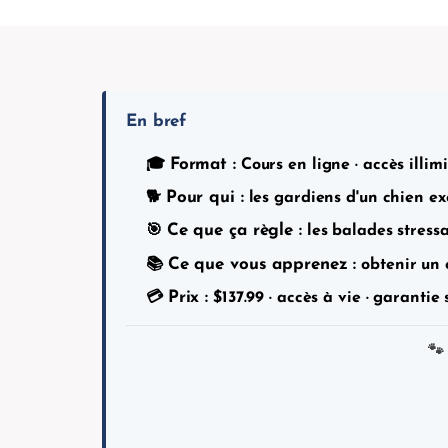
En bref
Format :
🎓
Cours en ligne · accès illimi
Pour qui :
🐕
les gardiens d'un chien ex
Ce que ça règle :
🎯
les balades stressa
Ce que vous apprenez :
📚
obtenir un c
Prix :
💳
$
137.99
· accès à vie · garantie 
🐾