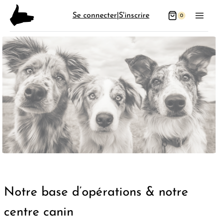
Aller
Se connecter
|
S'inscrire
0
au
contenu
Notre base d’opérations & notre
centre canin